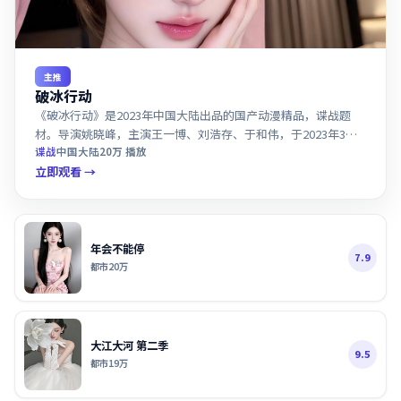
主推
破冰行动
《破冰行动》是2023年中国大陆出品的国产动漫精品，谍战题
材。导演姚晓峰，主演王一博、刘浩存、于和伟，于2023年3月
15日上映。站内支持国产精品高清在线观看，画质蓝光臻彩。
谍战
中国大陆
20万
播放
立即观看 →
年会不能停
7.9
都市
20万
大江大河 第二季
9.5
都市
19万