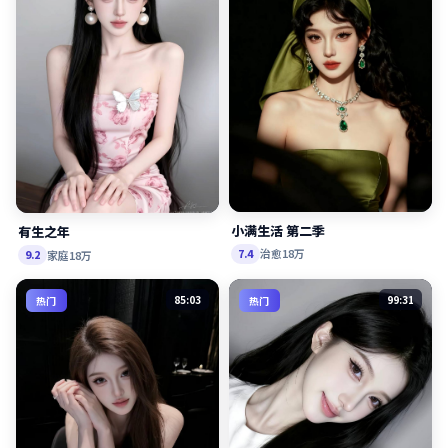
小满生活 第二季
有生之年
治愈
18万
7.4
家庭
18万
9.2
85:03
99:31
热门
热门