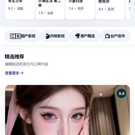
小满生活 第二
万里归途
有生之年
逆
照亮你
季
7.4
·
动作
9.2
·
家庭
7.3
9.4
·
武侠
7.4
·
治愈
🇨🇳
🎬
🎥
📺
国产影视
内地影视
港产精选
台产佳作
精选推荐
编辑挑选的高分与口碑内容
查看更多
9.0