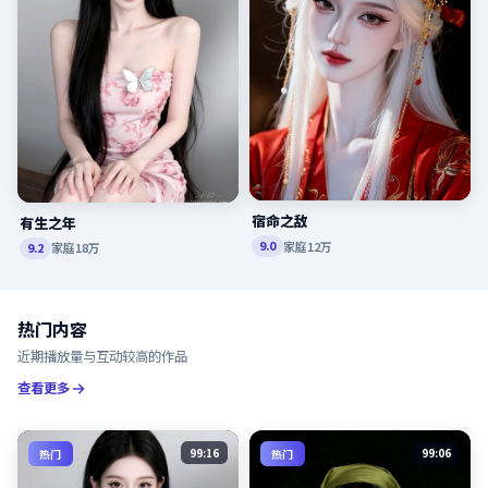
宿命之敌
有生之年
家庭
12万
9.0
家庭
18万
9.2
热门内容
近期播放量与互动较高的作品
查看更多
99:16
99:06
热门
热门