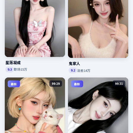
星落凝成
鬼家人
职场
15万
9.3
治愈
14万
9.2
99:29
99:31
最新
最新