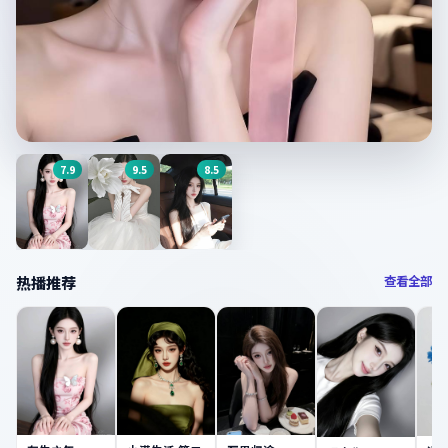
7.9
9.5
8.5
今日主推
破冰行动
9.0
分 ·
谍战
·
中国大陆
薄冰谍影
年会不能停
大江大河 第二
热播推荐
查看全部
季