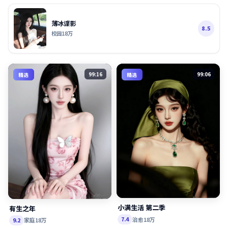
薄冰谍影
8.5
校园
18万
99:16
99:06
精选
精选
小满生活 第二季
有生之年
治愈
18万
7.4
家庭
18万
9.2