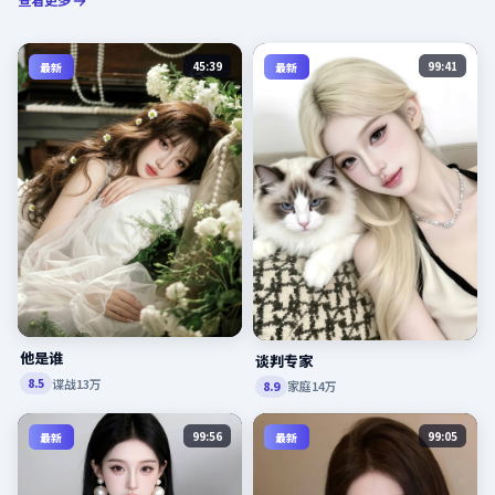
查看更多
45:39
99:41
最新
最新
他是谁
谈判专家
谍战
13万
8.5
家庭
14万
8.9
99:56
99:05
最新
最新