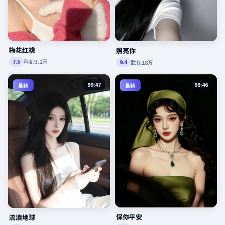
梅花红桃
照亮你
科幻
3.2万
7.5
武侠
18万
9.4
99:47
99:46
最新
最新
保你平安
流浪地球