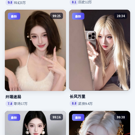
历史
12万
8.1
科幻
3万
9.8
99:25
28:34
最新
最新
长风万里
开端迷局
武侠
9.4万
8.8
职场
17万
7.8
99:16
99:38
最新
最新