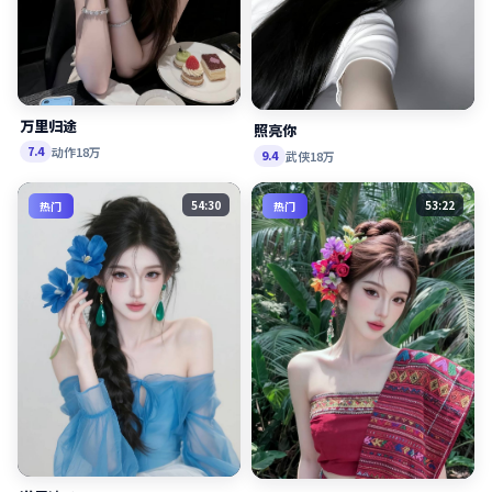
万里归途
照亮你
动作
18万
7.4
武侠
18万
9.4
54:30
53:22
热门
热门