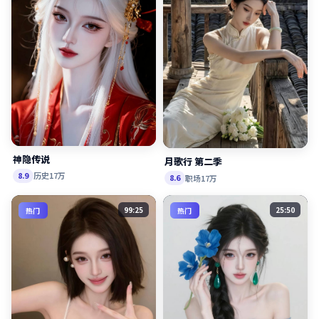
神隐传说
月歌行 第二季
历史
17万
8.9
职场
17万
8.6
99:25
25:50
热门
热门