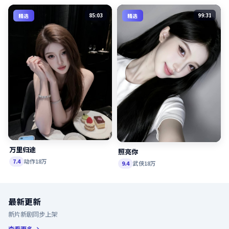
85:03
99:31
精选
精选
万里归途
照亮你
动作
18万
7.4
武侠
18万
9.4
最新更新
新片新剧同步上架