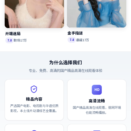
金手指谜
开端迷局
悬疑
17万
7.8
职场
17万
7.8
为什么选择我们
专业、免费、高清的
国产精品高清在线观看
体验
HD
精品内容
高清流畅
严选国产电影、电视剧与华语优质
国产精品高清在线观看，弱网环境
影视，本土佳片动漫综艺全覆盖。
也能流畅播放。