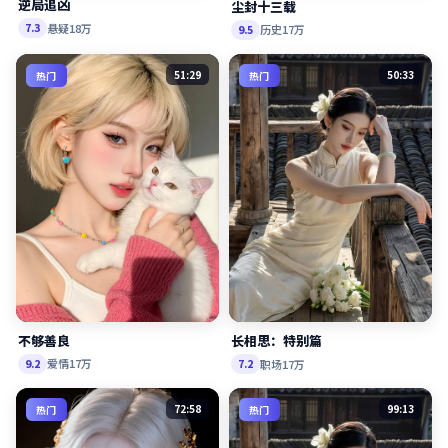
逆局追凶
尘封十三载
悬疑
18万
7.3
历史
17万
9.5
51:29
50:33
热门
热门
不够善良
长相思：特别篇
爱情
17万
9.2
职场
17万
7.2
72:58
99:13
热门
热门